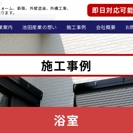
即日対応可
フォーム、新築、外壁塗装、外構工事、
承ります。
業案内
池田産業の想い
施工事例
会社概要
お
施工事例
浴室