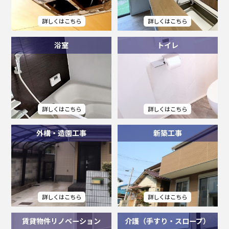
浴室
トイレ
外構・造園工事
新築工事
賃貸物件リノベーション
介護（手すり・スロープ）