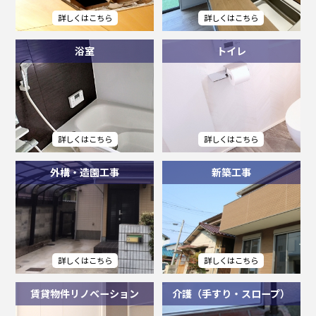
浴室
トイレ
外構・造園工事
新築工事
賃貸物件リノベーション
介護（手すり・スロープ）