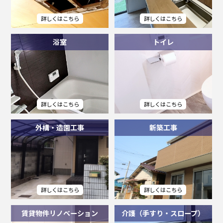
浴室
トイレ
外構・造園工事
新築工事
賃貸物件リノベーション
介護（手すり・スロープ）