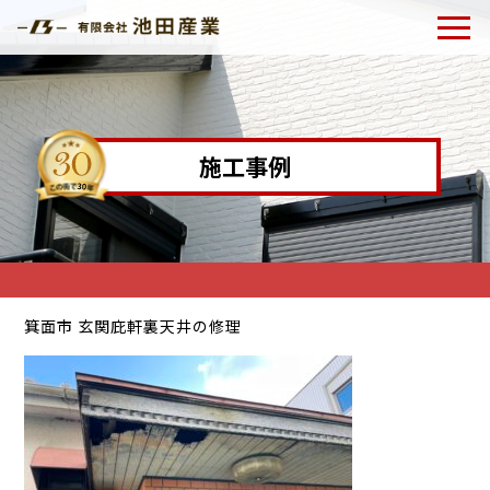
施工事例
箕面市 玄関庇軒裏天井の修理