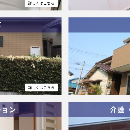
事
ション
介護