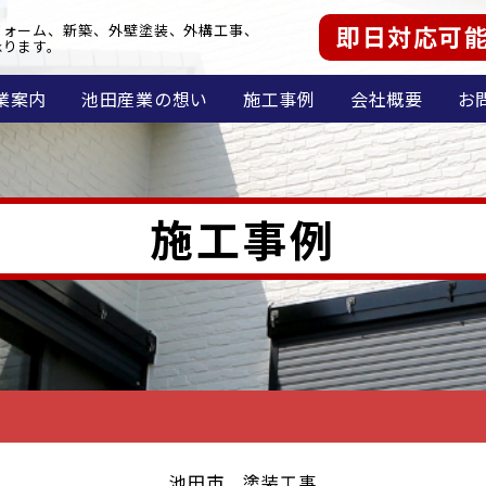
即日対応可
フォーム、新築、外壁塗装、外構工事、
承ります。
業案内
池田産業の想い
施工事例
会社概要
お
施工事例
池田市 塗装工事