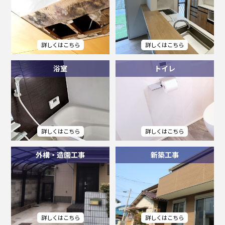
浴室
トイレ
外構・造園工事
新築工事