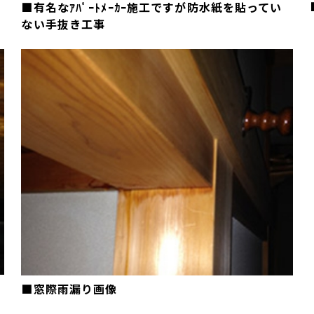
■有名なｱﾊﾟｰﾄﾒｰｶｰ施工ですが防水紙を貼ってい
ない手抜き工事
■窓際雨漏り画像