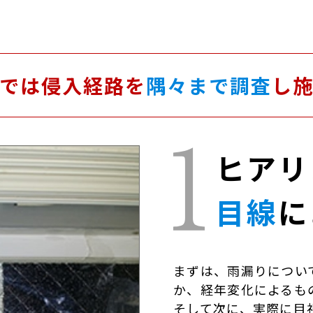
では侵入経路を
隅々まで調査
し
ヒアリ
目線
に
まずは、雨漏りについ
か、経年変化によるも
そして次に、実際に目