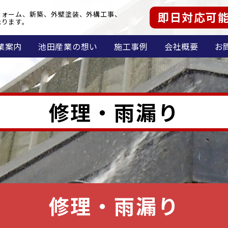
即日対応可
フォーム、新築、外壁塗装、外構工事、
承ります。
業案内
池田産業の想い
施工事例
会社概要
お
修理・雨漏り
修理・雨漏り