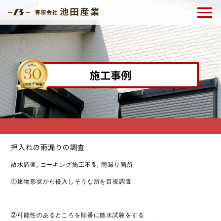
施工事例
押入れの雨漏りの調査
散水調査, コーキング施工不良, 雨漏り箇所
①建物形状から侵入しそうな所を目視調査
②可能性のあるところを順番に散水試験をする