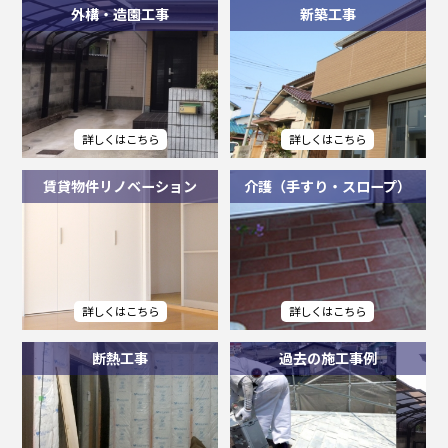
外構・造園工事
新築工事
賃貸物件リノベーション
介護（手すり・スロープ）
断熱工事
過去の施工事例