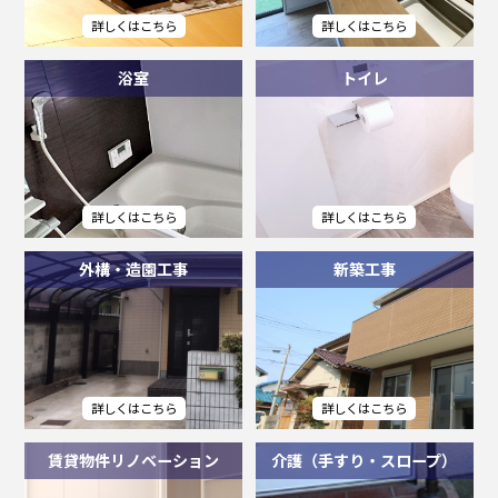
浴室
トイレ
外構・造園工事
新築工事
賃貸物件リノベーション
介護（手すり・スロープ）