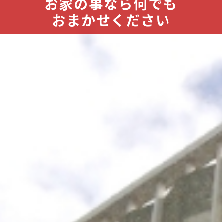
これからも池田産業は
お家の事なら何でも
お住いのお悩みは
皆様の暮らしと共に
私たちが解決します
おまかせください